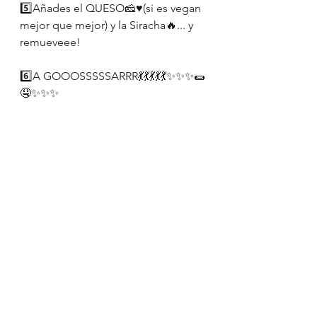
5️⃣Añades el QUESO🧀♥️(si es vegan 
mejor que mejor) y la Siracha🔥... y 
remueveee! 
6️⃣A GOOOSSSSSARRR💃💃💃💃💃✨✨✨🌯
🤤✨✨✨