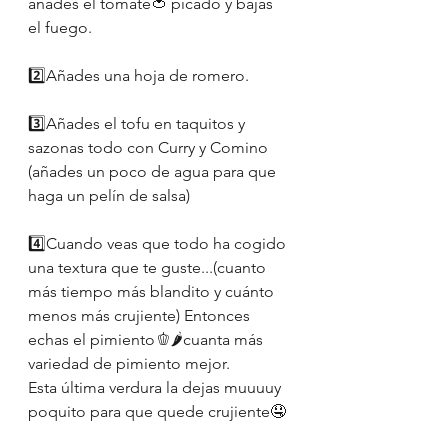
añades el tomate🍅 picado y bajas 
el fuego.
2️⃣Añades una hoja de romero.
3️⃣Añades el tofu en taquitos y 
sazonas todo con Curry y Comino
(añades un poco de agua para que 
haga un pelín de salsa)
4️⃣Cuando veas que todo ha cogido 
una textura que te guste...(cuanto 
más tiempo más blandito y cuánto 
menos más crujiente) Entonces 
echas el pimiento🫑🌶cuanta más 
variedad de pimiento mejor.
Esta última verdura la dejas muuuuy 
poquito para que quede crujiente🤤