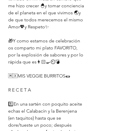
me hizo crecer 🐣y tomar conciencia 
de el planeta en el que vivimos 🌏y 
de que todos merecemos el mismo 
Amor💖y Respeto✨
🎁Y como estamos de celebración 
os comparto mi plato FAVORITO, 
por la explosión de sabores y por lo 
rápida que es👩🏻‍🍳⏲💣
🇲🇽MIS VEGGIE BURRITOS🌯
R E C E T A
1️⃣En una sartén con poquito aceite 
echas el Calabacín y la Berenjena 
(en taquitos) hasta que se 
dore/tueste un poco; después 